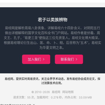
君子以类族辨物
易经网是解析周易八卦类象、详解易经六十四卦含义、对阴阳五行
做出详细解释的国学文化百科全书门户网站。易经作者是伏羲、周
文王、孔子，“易更三圣”便指这三位先贤圣人。易经文化博大精深，
根据易经理论衍生出山、医、命、卜、相，后世称为“五术”，易经实
为华夏文明之本。
加入我们
联系我们


易经网
，提供实时周易
资讯
，关注业界
学术
动态，发布
易经协会
成员论文，探
讨
测算
技术应用。
© 2010-2026
易经网
网站地图
请求次数：55 次，加载用时：0.278 秒，内存占用：33.09 MB