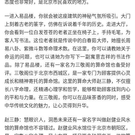
态度也非常好，是北京市民喜欢的地方。
一进入易品楼，你就会被这座建筑的神秘气氛所吸引。大门
上刻着古老的篆字，仿佛在诉说着千年的历史。走进大厅，
你会看到一位白发苍苍的老者正坐在椅子上，手持毛笔，为
客人写书法。这位老者就是传说中的白春茹大师，她擅长周
易八卦、紫微斗数等命理术数。在这里，你可以请教她关于
命运的问题，也可以请她为你写下一副寓意吉祥的书法作
品。除了易品楼，还有一家名为三敬阁的算命馆也备受好
评。三敬阁位于北京市西城区，是一家专门为顾客提供心灵
成长和精神寄托的算命馆。这里的算命大师赵三静，不仅擅
长八字命理，还精通心理学和哲学，能够帮助顾客找到内心
的平和与力量。在三敬阁，你可以在品味茶香的同时，感受
中华传统文化的魅力，让心灵得到升华。
赵三静：慧眼识人，洞悉未来还有一家名字叫做赵健业风水
馆的算命馆也不容错过。赵健业风水馆位于北京市朝阳区，