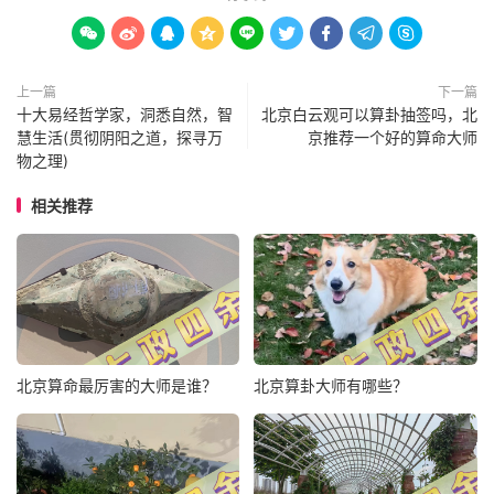









上一篇
下一篇
十大易经哲学家，洞悉自然，智
北京白云观可以算卦抽签吗，北
慧生活(贯彻阴阳之道，探寻万
京推荐一个好的算命大师
物之理)
相关推荐
北京算命最厉害的大师是谁？
北京算卦大师有哪些？