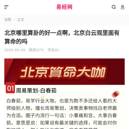
易经网



测算
正文

北京哪里算卦的好一点啊，北京白云观里面有
算命的吗
2024-05-09
阅读(271)
评论(0)