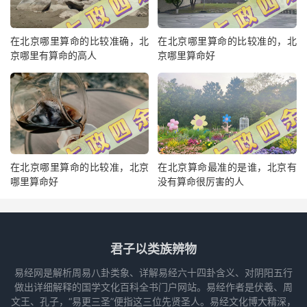
在北京哪里算命的比较准确，北
在北京哪里算命的比较准的，北
京哪里有算命的高人
京哪里算命好
在北京哪里算命的比较准，北京
在北京算命最准的是谁，北京有
哪里算命好
没有算命很厉害的人
君子以类族辨物
易经网是解析周易八卦类象、详解易经六十四卦含义、对阴阳五行
做出详细解释的国学文化百科全书门户网站。易经作者是伏羲、周
文王、孔子，“易更三圣”便指这三位先贤圣人。易经文化博大精深，