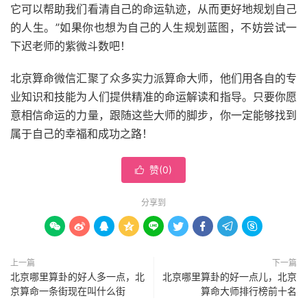
它可以帮助我们看清自己的命运轨迹，从而更好地规划自己
的人生。”如果你也想为自己的人生规划蓝图，不妨尝试一
下迟老师的紫微斗数吧！
北京算命微信汇聚了众多实力派算命大师，他们用各自的专
业知识和技能为人们提供精准的命运解读和指导。只要你愿
意相信命运的力量，跟随这些大师的脚步，你一定能够找到
属于自己的幸福和成功之路！
赞(
0
)

分享到









上一篇
下一篇
北京哪里算卦的好人多一点，北
北京哪里算卦的好一点儿，北京
京算命一条街现在叫什么街
算命大师排行榜前十名