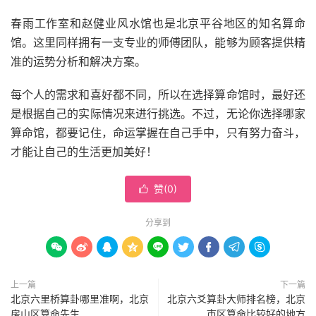
春雨工作室和赵健业风水馆也是北京平谷地区的知名算命
馆。这里同样拥有一支专业的师傅团队，能够为顾客提供精
准的运势分析和解决方案。
每个人的需求和喜好都不同，所以在选择算命馆时，最好还
是根据自己的实际情况来进行挑选。不过，无论你选择哪家
算命馆，都要记住，命运掌握在自己手中，只有努力奋斗，
才能让自己的生活更加美好！
赞(
0
)

分享到









上一篇
下一篇
北京六里桥算卦哪里准啊，北京
北京六爻算卦大师排名榜，北京
房山区算命先生
市区算命比较好的地方