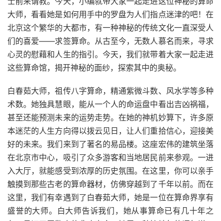
士前来请教。今天，小编就带大家一起走进这位神秘的算命
大师，看看她是如何用手中的罗盘为人们指点迷津的吧！在
北京这个繁华的大都市，有一种神秘的传统文化一直深受人
们的喜爱——求签算命。从古至今，无数人慕名而来，寻求
心灵的慰藉和人生的指引。今天，我们就带着大家一起走进
这些算命馆，揭开神秘的面纱，探索其中的奥秘。
白春茹大师，祖传八字算命，精通紫微斗数、风水学等多种
术数。她独具慧眼，能从一个人的命运盘中看出吉凶祸福，
甚至还能预测未来的运势走势。在她的神机妙算下，许多原
本迷茫的人生方向得以拨云见日，让人们重拾信心，迎接美
好的未来。我们来到了著名的易品楼。这座宏伟的建筑坐落
在北京市中心，吸引了众多游客和当地居民前来参观。一进
入大厅，就能感受到浓厚的历史氛围。在这里，你可以亲手
触摸到那些古老的算命器材，仿佛穿越到了千年以前。而在
这里，我们有幸遇到了白春茹大师，她是一位在算命界享有
盛誉的大师。白大师告诉我们，她从事算命已有几十年之