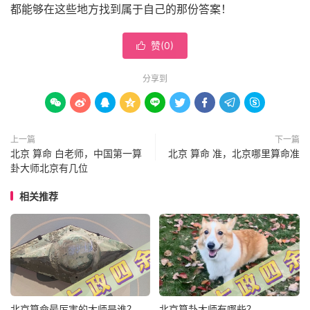
都能够在这些地方找到属于自己的那份答案！
赞(
0
)

分享到









上一篇
下一篇
北京 算命 白老师，中国第一算
北京 算命 准，北京哪里算命准
卦大师北京有几位
相关推荐
北京算命最厉害的大师是谁？
北京算卦大师有哪些？