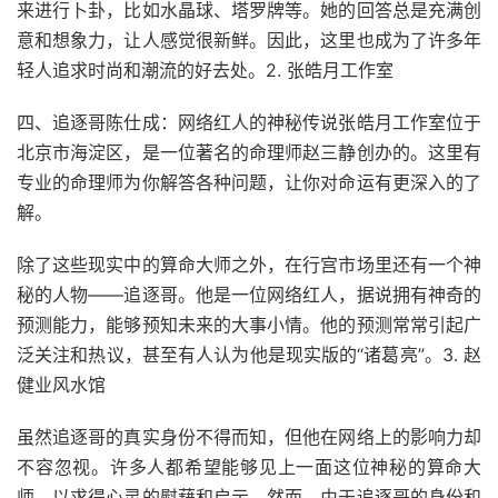
来进行卜卦，比如水晶球、塔罗牌等。她的回答总是充满创
意和想象力，让人感觉很新鲜。因此，这里也成为了许多年
轻人追求时尚和潮流的好去处。2. 张皓月工作室
四、追逐哥陈仕成：网络红人的神秘传说张皓月工作室位于
北京市海淀区，是一位著名的命理师赵三静创办的。这里有
专业的命理师为你解答各种问题，让你对命运有更深入的了
解。
除了这些现实中的算命大师之外，在行宫市场里还有一个神
秘的人物——追逐哥。他是一位网络红人，据说拥有神奇的
预测能力，能够预知未来的大事小情。他的预测常常引起广
泛关注和热议，甚至有人认为他是现实版的“诸葛亮”。3. 赵
健业风水馆
虽然追逐哥的真实身份不得而知，但他在网络上的影响力却
不容忽视。许多人都希望能够见上一面这位神秘的算命大
师，以求得心灵的慰藉和启示。然而，由于追逐哥的身份和