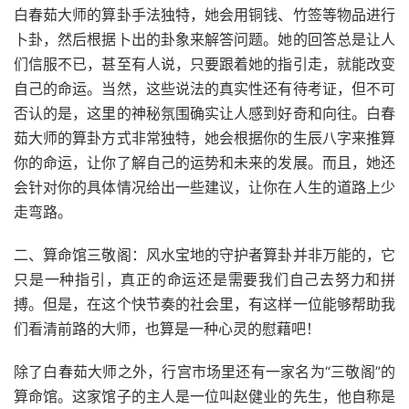
白春茹大师的算卦手法独特，她会用铜钱、竹签等物品进行
卜卦，然后根据卜出的卦象来解答问题。她的回答总是让人
们信服不已，甚至有人说，只要跟着她的指引走，就能改变
自己的命运。当然，这些说法的真实性还有待考证，但不可
否认的是，这里的神秘氛围确实让人感到好奇和向往。白春
茹大师的算卦方式非常独特，她会根据你的生辰八字来推算
你的命运，让你了解自己的运势和未来的发展。而且，她还
会针对你的具体情况给出一些建议，让你在人生的道路上少
走弯路。
二、算命馆三敬阁：风水宝地的守护者算卦并非万能的，它
只是一种指引，真正的命运还是需要我们自己去努力和拼
搏。但是，在这个快节奏的社会里，有这样一位能够帮助我
们看清前路的大师，也算是一种心灵的慰藉吧！
除了白春茹大师之外，行宫市场里还有一家名为“三敬阁”的
算命馆。这家馆子的主人是一位叫赵健业的先生，他自称是