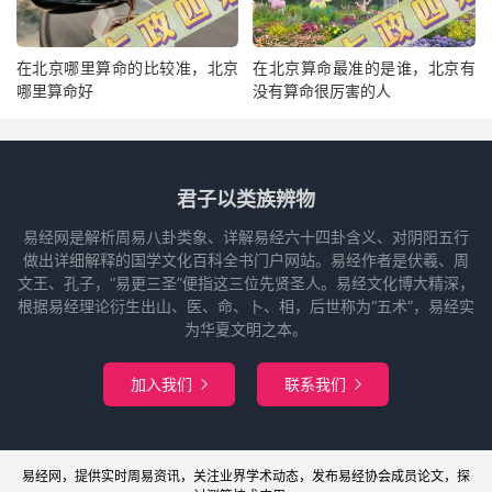
在北京哪里算命的比较准，北京
在北京算命最准的是谁，北京有
哪里算命好
没有算命很厉害的人
君子以类族辨物
易经网是解析周易八卦类象、详解易经六十四卦含义、对阴阳五行
做出详细解释的国学文化百科全书门户网站。易经作者是伏羲、周
文王、孔子，“易更三圣”便指这三位先贤圣人。易经文化博大精深，
根据易经理论衍生出山、医、命、卜、相，后世称为“五术”，易经实
为华夏文明之本。
加入我们
联系我们


易经网
，提供实时周易
资讯
，关注业界
学术
动态，发布
易经协会
成员论文，探