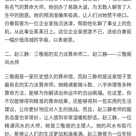
有名气的算命大师，她创办了易路大诚，为无数人解答了人
生中的困惑。她的预测准确率极高，让人们对她赞不绝口。
白春茹曾为一位企业家指点迷津，帮助他化解了事业上的危
机，从此事业蒸蒸日上。这位企业家感激不已，送给白春茹
一幅价值连城的字画，以表谢意。
二、赵三静：三敬阁的实力派算命师二、赵三静——三敬阁
风水师
三敬阁是一家历史悠久的算命馆，而赵三静则是这家馆子里
最有名的实力派算命师。她精通紫微斗数、八字命理等多种
算命方法，能够为你解读出命运中的吉凶祸福。在这里，你
不仅能够得到精准的算命结果，还能够得到一些实用的生活
建议，让你更好地应对人生的挑战。而且，赵三静老师的服
务态度也非常好，让人感到非常温暖和舒适。赵三静，一位
精通风水的大师，她是三敬阁的主理人。她的风水布局巧
妙，能够让人们的生活更加和谐美满。赵三静曾为一位年轻