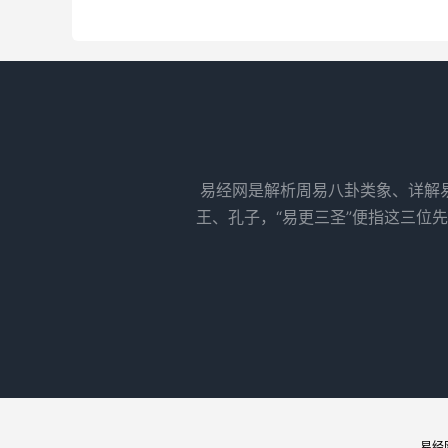
易经网是解析周易八卦类象、详解
王、孔子，“易更三圣”便指这三位
易经