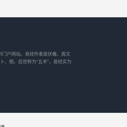
书门户网站。易经作者是伏羲、周文
卜、相，后世称为“五术”，易经实为
应用。