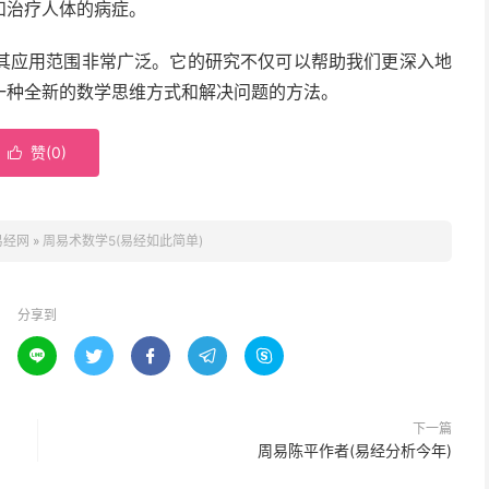
和治疗人体的病症。
其应用范围非常广泛。它的研究不仅可以帮助我们更深入地
一种全新的数学思维方式和解决问题的方法。
赞(
0
)

易经网
»
周易术数学5(易经如此简单)
分享到





下一篇
周易陈平作者(易经分析今年)