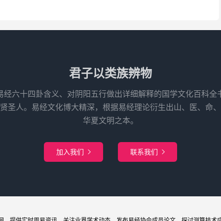
君子以类族辨物
易经六十四卦含义、对阴阳五行做出详细解释的国学文化百科全
先贤圣人。易经文化博大精深，根据易经理论衍生出山、医、命、
华夏文明之本。
加入我们
联系我们


网
，提供实时周易
资讯
，关注业界
学术
动态，发布
易经协会
成员论文，探讨
测算
技术