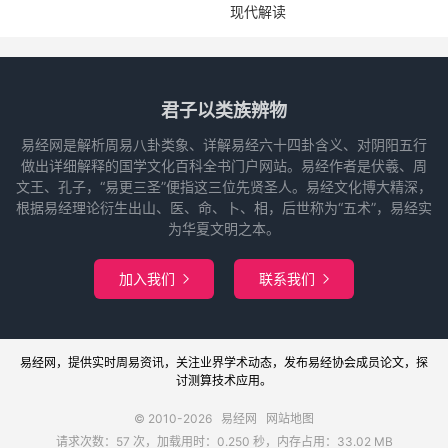
现代解读
君子以类族辨物
易经网是解析周易八卦类象、详解易经六十四卦含义、对阴阳五行
做出详细解释的国学文化百科全书门户网站。易经作者是伏羲、周
文王、孔子，“易更三圣”便指这三位先贤圣人。易经文化博大精深，
根据易经理论衍生出山、医、命、卜、相，后世称为“五术”，易经实
为华夏文明之本。
加入我们
联系我们


易经网
，提供实时周易
资讯
，关注业界
学术
动态，发布
易经协会
成员论文，探
讨
测算
技术应用。
© 2010-2026
易经网
网站地图
请求次数：57 次，加载用时：0.250 秒，内存占用：33.02 MB