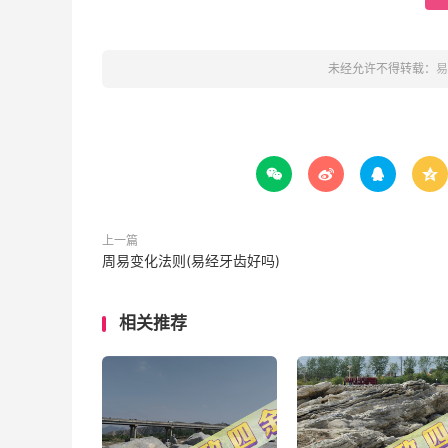
未经允许不得转载：
易




上一篇
周易变化法则(易经牙齿好吗)
相关推荐