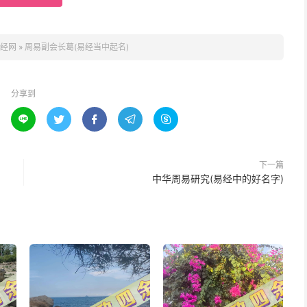
经网
»
周易副会长葛(易经当中起名)
分享到





下一篇
中华周易研究(易经中的好名字)