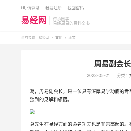
Hi, 请登录
我要注册
找回密码
易经网
传承国学
易经周易的百科全书
当前位置：
易经网
文化
正文


周易副会长
2023-05-21
分类：
葛，周易副会长，是一位具有深厚易学功底的专
独到的见解和领悟。
葛先生在易经方面的命名功夫也是非常高超的。