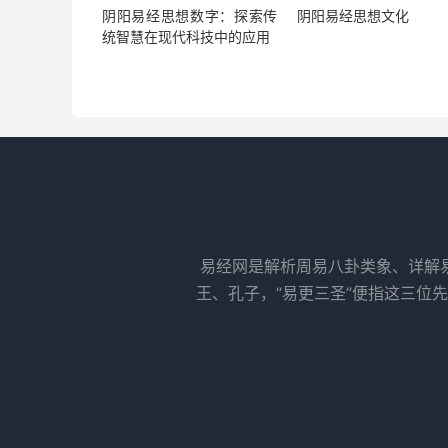
阴阳易经思想数字：探索传
阴阳易经思想文化
统智慧在现代科技中的应用
易经网是解析周易八卦类象、详解
王、孔子，“易更三圣”便指这三位