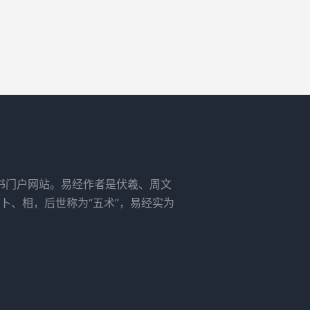
书门户网站。易经作者是伏羲、周文
卜、相，后世称为“五术”，易经实为