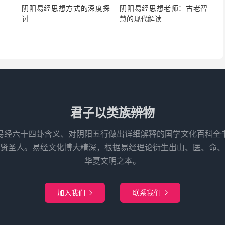
阴阳易经思想方式的深度探
阴阳易经思想老师：古老智
讨
慧的现代解读
君子以类族辨物
易经六十四卦含义、对阴阳五行做出详细解释的国学文化百科全
先贤圣人。易经文化博大精深，根据易经理论衍生出山、医、命、
华夏文明之本。
加入我们
联系我们

