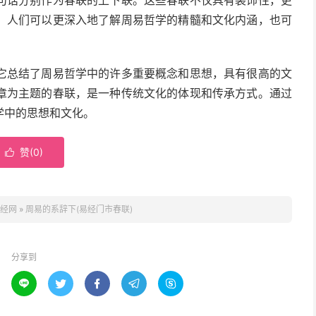
句话分别作为春联的上下联。这些春联不仅具有装饰性，更
，人们可以更深入地了解周易哲学的精髓和文化内涵，也可
它总结了周易哲学中的许多重要概念和思想，具有很高的文
章为主题的春联，是一种传统文化的体现和传承方式。通过
学中的思想和文化。
赞(
0
)

经网
»
周易的系辞下(易经门市春联)
分享到




