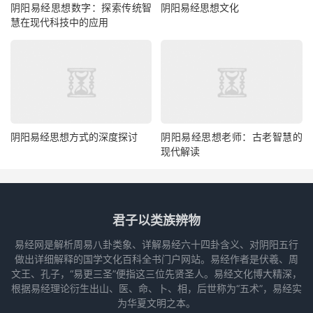
阴阳易经思想数字：探索传统智
阴阳易经思想文化
慧在现代科技中的应用
阴阳易经思想方式的深度探讨
阴阳易经思想老师：古老智慧的
现代解读
君子以类族辨物
易经网是解析周易八卦类象、详解易经六十四卦含义、对阴阳五行
做出详细解释的国学文化百科全书门户网站。易经作者是伏羲、周
文王、孔子，“易更三圣”便指这三位先贤圣人。易经文化博大精深，
根据易经理论衍生出山、医、命、卜、相，后世称为“五术”，易经实
为华夏文明之本。