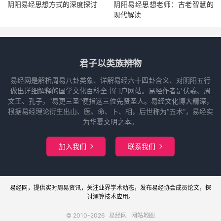
阴阳易经思想方式的深度探讨
阴阳易经思想老师：古老智慧的
现代解读
君子以类族辨物
易经网是解析周易八卦类象、详解易经六十四卦含义、对阴阳五行
做出详细解释的国学文化百科全书门户网站。易经作者是伏羲、周
文王、孔子，“易更三圣”便指这三位先贤圣人。易经文化博大精深，
根据易经理论衍生出山、医、命、卜、相，后世称为“五术”，易经实
为华夏文明之本。
加入我们
联系我们


易经网
，提供实时周易
资讯
，关注业界
学术
动态，发布
易经协会
成员论文，探
讨
测算
技术应用。
© 2010-2026
易经网
网站地图