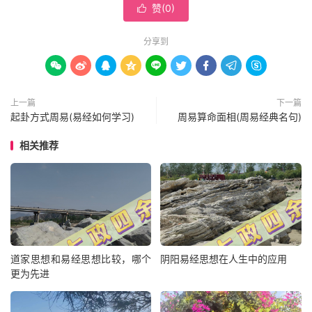
赞(
0
)

分享到









上一篇
下一篇
起卦方式周易(易经如何学习)
周易算命面相(周易经典名句)
相关推荐
道家思想和易经思想比较，哪个
阴阳易经思想在人生中的应用
更为先进