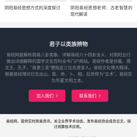
阴阳易经思想方式的深度探讨
阴阳易经思想老师：古老智慧的
现代解读
君子以类族辨物
易经网是解析周易八卦类象、详解易经六十四卦含义、对阴阳五行
做出详细解释的国学文化百科全书门户网站。易经作者是伏羲、周
文王、孔子，“易更三圣”便指这三位先贤圣人。易经文化博大精深，
根据易经理论衍生出山、医、命、卜、相，后世称为“五术”，易经实
为华夏文明之本。
加入我们
联系我们


易经网
，提供实时周易
资讯
，关注业界
学术
动态，发布
易经协会
成员论文，探
讨
测算
技术应用。