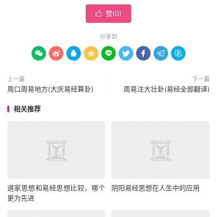
赞(
0
)

分享到









上一篇
下一篇
周口周易地方(大庆易经算卦)
周易注大壮卦(易经全部翻译)
相关推荐
道家思想和易经思想比较，哪个
阴阳易经思想在人生中的应用
更为先进