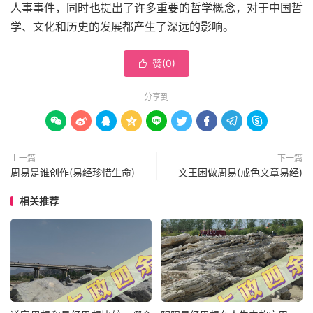
人事事件，同时也提出了许多重要的哲学概念，对于中国哲
学、文化和历史的发展都产生了深远的影响。
赞(
0
)

分享到









上一篇
下一篇
周易是谁创作(易经珍惜生命)
文王困做周易(戒色文章易经)
相关推荐