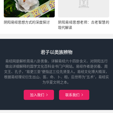
阴阳易经思想方式的深度探讨
阴阳易经思想老师：古老智慧的
现代解读
君子以类族辨物
易经网是解析周易八卦类象、详解易经六十四卦含义、对阴阳五行
做出详细解释的国学文化百科全书门户网站。易经作者是伏羲、周
文王、孔子，“易更三圣”便指这三位先贤圣人。易经文化博大精深，
根据易经理论衍生出山、医、命、卜、相，后世称为“五术”，易经实
为华夏文明之本。
加入我们
联系我们

