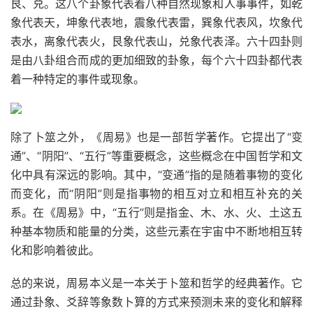
艮、兑。这八个卦象代表着八种自然现象和人事事件，如乾
象代表天，坤象代表地，震象代表雷，巽象代表风，坎象代
表水，离象代表火，艮象代表山，兑象代表泽。六十四卦则
是由八卦组合而成的更加细致的卦象，每个六十四卦都代表
着一种特定的事件或现象。
除了卜筮之外，《周易》也是一部哲学著作。它提出了“变
通”、“阴阳”、“五行”等重要概念，这些概念在中国哲学和文
化中具有深远的影响。其中，“变通”指的是随着事物的变化
而变化，而“阴阳”则是指事物的相互对立和相互补充的关
系。在《周易》中，“五行”则是指金、木、水、火、土这五
种基本物质和能量的分类，这些元素在宇宙中不断地相互转
化和影响着彼此。
总的来说，周易本义是一本关于卜筮和哲学的经典著作。它
通过卦象、爻辞等象数卜算的方式来预测未来的变化和解释