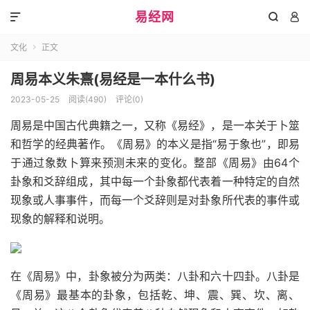
易经网



文化
正文

周易本义朱熹(易经是一本什么书)
2023-05-25
阅读(490)
评论(0)
周易是中国古代典籍之一，又称《易经》，是一本关于卜筮
和哲学的经典著作。《周易》的本义是指“易于象也”，即易
于通过象数卜算来预测未来的变化。整部《周易》由64个
卦象和爻辞组成，其中每一个卦象都代表着一种特定的自然
现象或人事事件，而每一个爻辞则是对卦象所代表的事件或
现象的解释和说明。
在《周易》中，卦象被分为两类：八卦和六十四卦。八卦是
《周易》最基本的卦象，包括乾、坤、震、巽、坎、离、