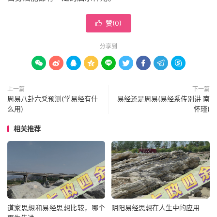
赞(
0
)

分享到









上一篇
下一篇
周易八卦六爻预测(学易经有什
易经还是周易(易经系传别讲 南
么用)
怀瑾)
相关推荐
道家思想和易经思想比较，哪个
阴阳易经思想在人生中的应用