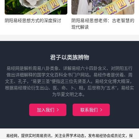
阴阳易经思想方式的深度探讨
阴阳易经思想老师：古老智慧的
现代解读
君子以类族辨物
易经网是解析周易八卦类象、详解易经六十四卦含义、对阴阳五行
做出详细解释的国学文化百科全书门户网站。易经作者是伏羲、周
文王、孔子，“易更三圣”便指这三位先贤圣人。易经文化博大精深，
根据易经理论衍生出山、医、命、卜、相，后世称为“五术”，易经实
为华夏文明之本。
加入我们
联系我们


易经网
，提供实时周易
资讯
，关注业界
学术
动态，发布
易经协会
成员论文，探