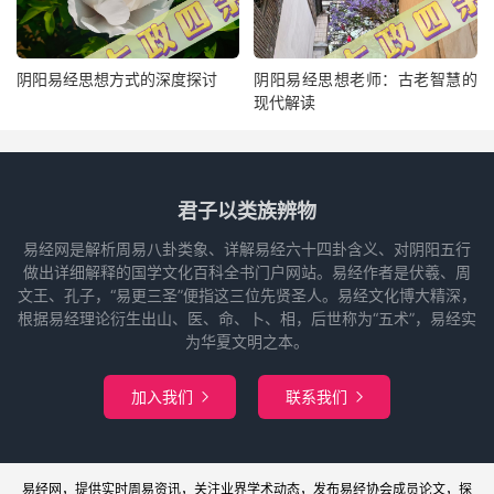
阴阳易经思想方式的深度探讨
阴阳易经思想老师：古老智慧的
现代解读
君子以类族辨物
易经网是解析周易八卦类象、详解易经六十四卦含义、对阴阳五行
做出详细解释的国学文化百科全书门户网站。易经作者是伏羲、周
文王、孔子，“易更三圣”便指这三位先贤圣人。易经文化博大精深，
根据易经理论衍生出山、医、命、卜、相，后世称为“五术”，易经实
为华夏文明之本。
加入我们
联系我们


易经网
，提供实时周易
资讯
，关注业界
学术
动态，发布
易经协会
成员论文，探