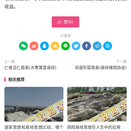
收益。
赞(
0
)

分享到









上一篇
下一篇
仁者见仁周易(大寒寓意易经)
词语形容周易(易经堪舆协会)
相关推荐
道家思想和易经思想比较，哪个
阴阳易经思想在人生中的应用