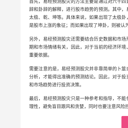
首先，易经预测股灾的方法主要是通过对六十四
辞和卦辞的解释，进行股市趋势的预测。其中，
太极、乾、坤等。具体来说，如果出现了太极卦
是股市上涨的象征；而如果出现了坤卦，则被认
另外，易经预测股灾还需要结合历史数据和市场
期和市场情绪有关，因此，对于当前的经济环境
重要依据。
需要注意的是，易经预测股灾并非靠简单的卜筮
分析，才能得出准确的预测结论。因此，对于投
和市场趋势进行投资决策。
最后，易经预测股灾只是一种参考和指导，不能
理性，避免盲目跟风和贪婪，同时也要注意风险