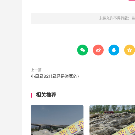
未经允许不得转载：
易




上一篇
小周易821(易经是道家的)
相关推荐