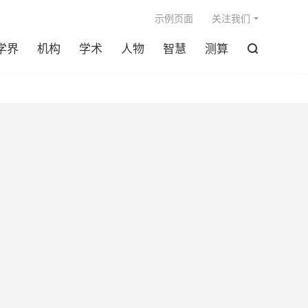

示例页面
关注我们
学界
机构
学术
人物
智慧
测算
