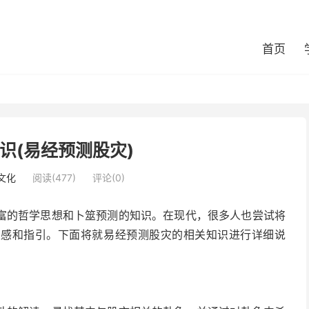
首页
识(易经预测股灾)
文化
阅读(477)
评论(0)
富的哲学思想和卜筮预测的知识。在现代，很多人也尝试将
灵感和指引。下面将就易经预测股灾的相关知识进行详细说