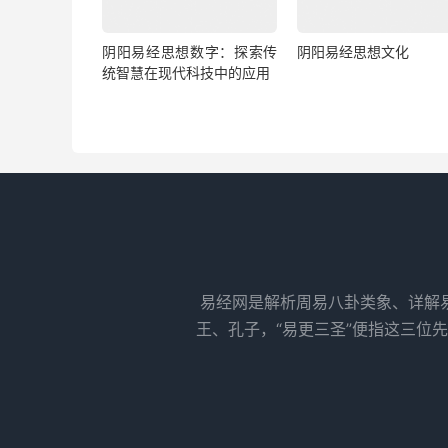
阴阳易经思想数字：探索传
阴阳易经思想文化
统智慧在现代科技中的应用
易经网是解析周易八卦类象、详解
王、孔子，“易更三圣”便指这三位