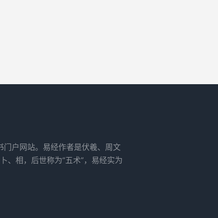
书门户网站。易经作者是伏羲、周文
卜、相，后世称为“五术”，易经实为