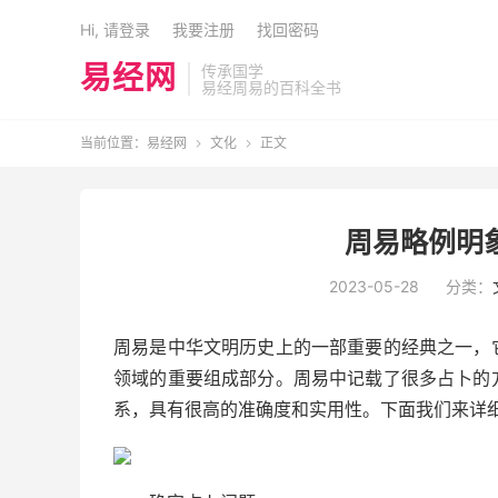
Hi, 请登录
我要注册
找回密码
易经网
传承国学
易经周易的百科全书
当前位置：
易经网
文化
正文


周易略例明象
2023-05-28
分类：
周易是中华文明历史上的一部重要的经典之一，
领域的重要组成部分。周易中记载了很多占卜的
系，具有很高的准确度和实用性。下面我们来详