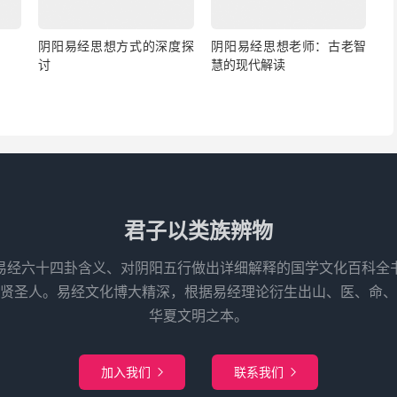
阴阳易经思想方式的深度探
阴阳易经思想老师：古老智
讨
慧的现代解读
君子以类族辨物
易经六十四卦含义、对阴阳五行做出详细解释的国学文化百科全
先贤圣人。易经文化博大精深，根据易经理论衍生出山、医、命、
华夏文明之本。
加入我们
联系我们

