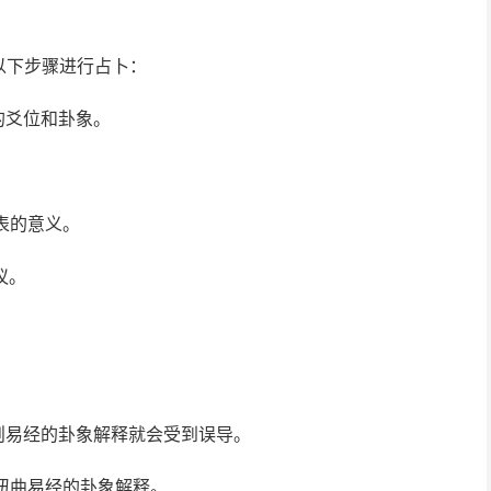
以下步骤进行占卜：
的爻位和卦象。
。
表的意义。
议。
否则易经的卦象解释就会受到误导。
意扭曲易经的卦象解释。