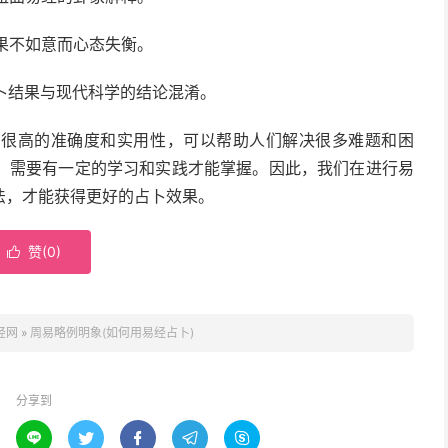
结果不如意而心态失衡。
占卜结果与现代科学的结论混淆。
有很高的准确度和实用性，可以帮助人们解决很多难题和困
，需要有一定的学习和实践才能掌握。因此，我们在进行易
法，才能获得更好的占卜效果。
赞(
0
)

经网
»
周易略例明象(如何用易经占卜)
分享到




