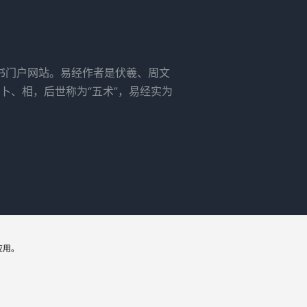
书门户网站。易经作者是伏羲、周文
卜、相，后世称为“五术”，易经实为
应用。