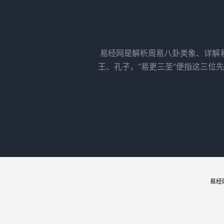
易经网是解析周易八卦类象、详解
王、孔子，“易更三圣”便指这三位
易经