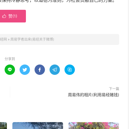
该保持冷静思考，以道德为准则，为社会贡献自己的力量。
赞(
1
)

经网
»
周易学者出来(易经关于赌博)
分享到





下一篇
周易伟的相片(利用易经赌钱)