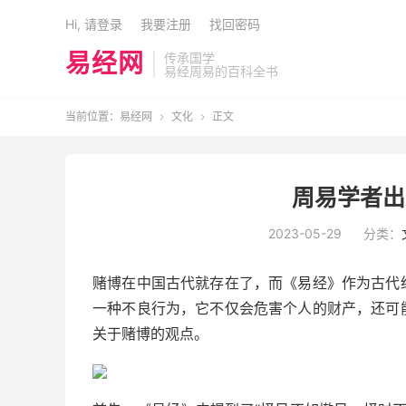
Hi, 请登录
我要注册
找回密码
易经网
传承国学
易经周易的百科全书
当前位置：
易经网
文化
正文


周易学者出
2023-05-29
分类：
赌博在中国古代就存在了，而《易经》作为古代
一种不良行为，它不仅会危害个人的财产，还可
关于赌博的观点。