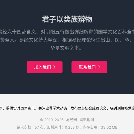
君子以类族辨物
易经六十四卦含义、对阴阳五行做出详细解释的国学文化百科全
先贤圣人。易经文化博大精深，根据易经理论衍生出山、医、命、
华夏文明之本。
加入我们
联系我们


网
，提供实时周易
资讯
，关注业界
学术
动态，发布
易经协会
成员论文，探讨
测算
技术
© 2010-2026
易经网
网站地图
请求次数：57 次，加载用时：0.253 秒，内存占用：33.02 MB