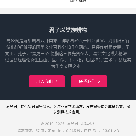
现代解读
君子以类族辨物
易经网是解析周易八卦类象、详解易经六十四卦含义、对阴阳五行
做出详细解释的国学文化百科全书门户网站。易经作者是伏羲、周
文王、孔子，“易更三圣”便指这三位先贤圣人。易经文化博大精深，
根据易经理论衍生出山、医、命、卜、相，后世称为“五术”，易经实
为华夏文明之本。
加入我们
联系我们


易经网
，提供实时周易
资讯
，关注业界
学术
动态，发布
易经协会
成员论文，探
讨
测算
技术应用。
© 2010-2026
易经网
网站地图
请求次数：57 次，加载用时：0.265 秒，内存占用：33.01 MB