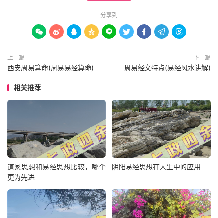
分享到









上一篇
下一篇
西安周易算命(周易易经算命)
周易经文特点(易经风水讲解)
相关推荐
道家思想和易经思想比较，哪个
阴阳易经思想在人生中的应用
更为先进