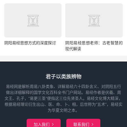
阴阳易经思想方式的深度探讨
阴阳易经思想老师：古老智慧的
现代解读
君子以类族辨物
易经网是解析周易八卦类象、详解易经六十四卦含义、对阴阳五行
做出详细解释的国学文化百科全书门户网站。易经作者是伏羲、周
文王、孔子，“易更三圣”便指这三位先贤圣人。易经文化博大精深，
根据易经理论衍生出山、医、命、卜、相，后世称为“五术”，易经实
为华夏文明之本。
加入我们
联系我们

