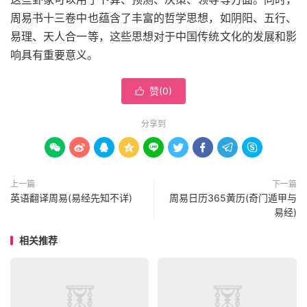
周易书十三卷中也蕴含了丰富的哲学思想，如阴阳、五行、
易理、天人合一等，这些思想对于中国传统文化的发展和影
响具有重要意义。
赞(
0
)

分享到









上一篇
下一篇
英语翻译周易(易经先知不详)
周易日历365黄历(奇门遁甲与
易经)
相关推荐