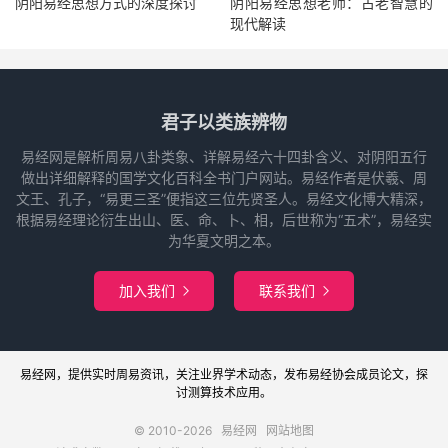
阴阳易经思想方式的深度探讨
阴阳易经思想老师：古老智慧的
现代解读
君子以类族辨物
易经网是解析周易八卦类象、详解易经六十四卦含义、对阴阳五行
做出详细解释的国学文化百科全书门户网站。易经作者是伏羲、周
文王、孔子，“易更三圣”便指这三位先贤圣人。易经文化博大精深，
根据易经理论衍生出山、医、命、卜、相，后世称为“五术”，易经实
为华夏文明之本。
加入我们
联系我们


易经网
，提供实时周易
资讯
，关注业界
学术
动态，发布
易经协会
成员论文，探
讨
测算
技术应用。
© 2010-2026
易经网
网站地图