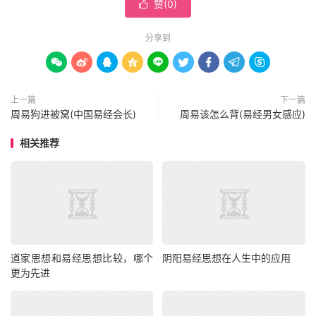
赞(
0
)

分享到









上一篇
下一篇
周易狗进被窝(中国易经会长)
周易该怎么背(易经男女感应)
相关推荐
道家思想和易经思想比较，哪个
阴阳易经思想在人生中的应用
更为先进