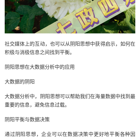
社交媒体上的互动，也可以从阴阳思想中获得启示，如何在
积极与消极信息之间找到平衡。
阴阳思想在大数据分析中的应用
大数据的阴阳
大数据分析中，阴阳思想可以帮助我们在海量数据中找到最
重要的信息，避免信息过载。
阴阳平衡与数据决策
通过阴阳思想，企业可以在数据决策中更好地平衡各种因