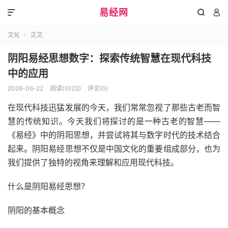
易经网



文化
正文

阴阳易经思想数字：探索传统智慧在现代科技
中的应用
2026-06-22
阅读(1023)
评论(0)
在现代科技迅猛发展的今天，我们常常忽视了那些古老而智
慧的传统知识。今天我们将探讨的是一种古老的智慧——
《易经》中的阴阳思想，并尝试将其与数字时代的技术结合
起来。阴阳易经思想不仅是中国文化的重要组成部分，也为
我们提供了独特的视角来理解和应用现代科技。
什么是阴阳易经思想？
阴阳的基本概念