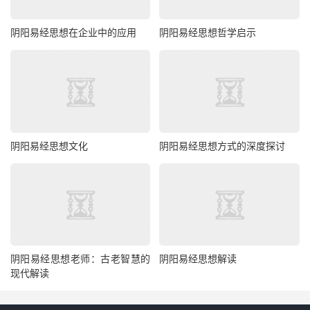
阴阳易经思想在企业中的应用
阴阳易经思想哲学启示
阴阳易经思想文化
阴阳易经思想方式的深度探讨
阴阳易经思想老师：古老智慧的
阴阳易经思想解读
现代解读