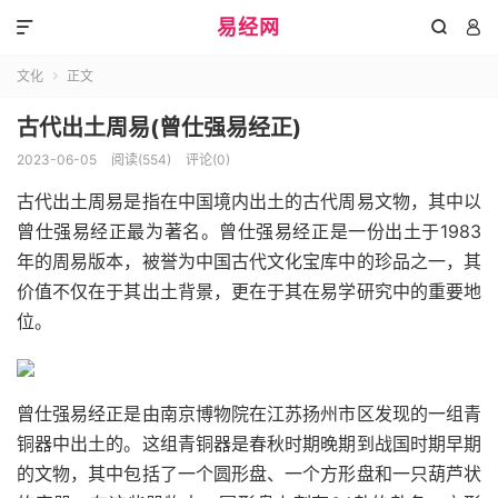
易经网



文化
正文

古代出土周易(曾仕强易经正)
2023-06-05
阅读(554)
评论(0)
古代出土周易是指在中国境内出土的古代周易文物，其中以
曾仕强易经正最为著名。曾仕强易经正是一份出土于1983
年的周易版本，被誉为中国古代文化宝库中的珍品之一，其
价值不仅在于其出土背景，更在于其在易学研究中的重要地
位。
曾仕强易经正是由南京博物院在江苏扬州市区发现的一组青
铜器中出土的。这组青铜器是春秋时期晚期到战国时期早期
的文物，其中包括了一个圆形盘、一个方形盘和一只葫芦状