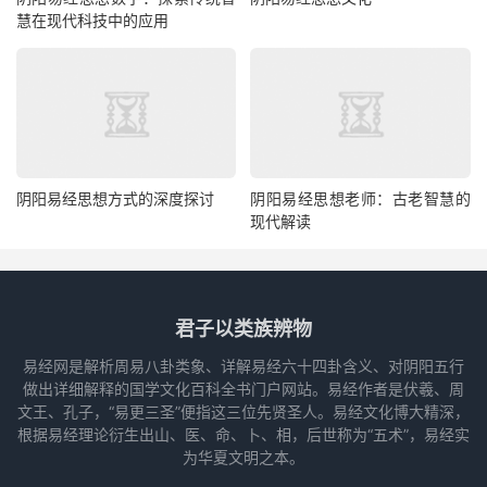
慧在现代科技中的应用
阴阳易经思想方式的深度探讨
阴阳易经思想老师：古老智慧的
现代解读
君子以类族辨物
易经网是解析周易八卦类象、详解易经六十四卦含义、对阴阳五行
做出详细解释的国学文化百科全书门户网站。易经作者是伏羲、周
文王、孔子，“易更三圣”便指这三位先贤圣人。易经文化博大精深，
根据易经理论衍生出山、医、命、卜、相，后世称为“五术”，易经实
为华夏文明之本。