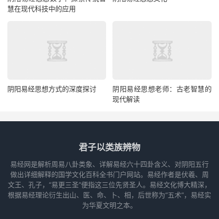
慧在现代科技中的应用
阴阳易经思想方式的深度探讨
阴阳易经思想老师：古老智慧的
现代解读
君子以类族辨物
易经网是解析周易八卦类象、详解易经六十四卦含义、对阴阳五行
做出详细解释的国学文化百科全书门户网站。易经作者是伏羲、周
文王、孔子，“易更三圣”便指这三位先贤圣人。易经文化博大精深，
根据易经理论衍生出山、医、命、卜、相，后世称为“五术”，易经实
为华夏文明之本。