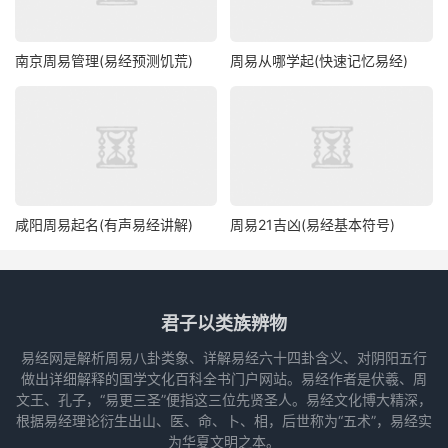
南京周易管理(易经预测饥荒)
周易从哪学起(快速记忆易经)
咸阳周易起名(有声易经讲解)
周易21吉凶(易经基本符号)
君子以类族辨物
易经网是解析周易八卦类象、详解易经六十四卦含义、对阴阳五行
做出详细解释的国学文化百科全书门户网站。易经作者是伏羲、周
文王、孔子，“易更三圣”便指这三位先贤圣人。易经文化博大精深，
根据易经理论衍生出山、医、命、卜、相，后世称为“五术”，易经实
为华夏文明之本。