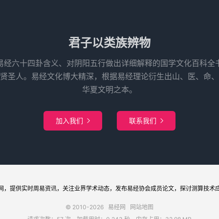
君子以类族辨物
易经六十四卦含义、对阴阳五行做出详细解释的国学文化百科全
先贤圣人。易经文化博大精深，根据易经理论衍生出山、医、命、
华夏文明之本。
加入我们
联系我们


网
，提供实时周易
资讯
，关注业界
学术
动态，发布
易经协会
成员论文，探讨
测算
技术
© 2010-2026
易经网
网站地图