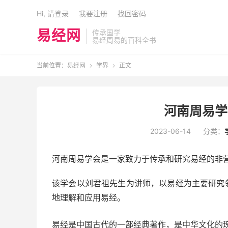
Hi, 请登录
我要注册
找回密码
易经网
传承国学
易经周易的百科全书
当前位置：
易经网
学界
正文


河南周易学
2023-06-14
分类：
河南周易学会是一家致力于传承和研究易经的非营
该学会以刘君祖先生为讲师，以易经为主要研究
地理解和应用易经。
易经是中国古代的一部经典著作，是中华文化的