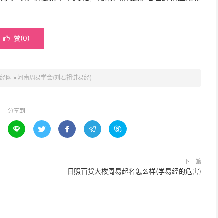
赞(
0
)

经网
»
河南周易学会(刘君祖讲易经)
分享到





下一篇
日照百货大楼周易起名怎么样(学易经的危害)