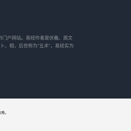
书门户网站。易经作者是伏羲、周文
卜、相，后世称为“五术”，易经实为
应用。