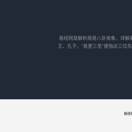
易经网是解析周易八卦类象、详解
王、孔子，“易更三圣”便指这三位
易经