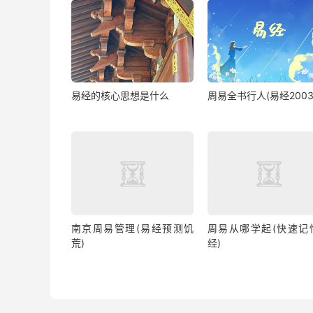
易经的核心思想是什么
周易全书行人(易经2003
南京周易管理(易经预测饥
周易从哪学起(快速记
荒)
经)