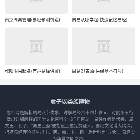
南京周易管理(易经预测饥荒)
周易从哪学起(快速记忆易经)
咸阳周易起名(有声易经讲解)
周易21吉凶(易经基本符号)
君子以类族辨物
易经网是解析周易八卦类象、详解易经六十四卦含义、对阴阳五行
做出详细解释的国学文化百科全书门户网站。易经作者是伏羲、周
文王、孔子，“易更三圣”便指这三位先贤圣人。易经文化博大精深，
根据易经理论衍生出山、医、命、卜、相，后世称为“五术”，易经实
为华夏文明之本。