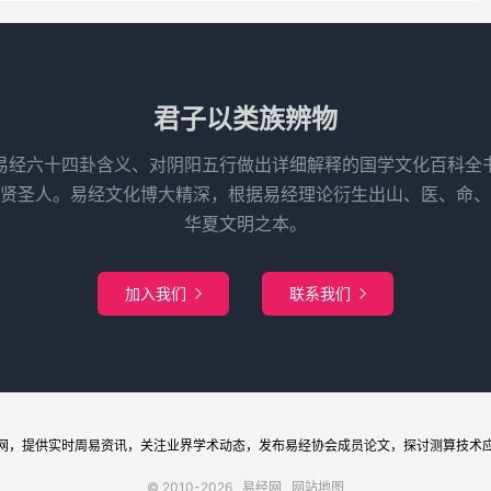
君子以类族辨物
易经六十四卦含义、对阴阳五行做出详细解释的国学文化百科全
先贤圣人。易经文化博大精深，根据易经理论衍生出山、医、命、
华夏文明之本。
加入我们
联系我们


网
，提供实时周易
资讯
，关注业界
学术
动态，发布
易经协会
成员论文，探讨
测算
技术
© 2010-2026
易经网
网站地图