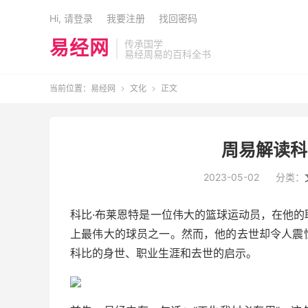
Hi, 请登录
我要注册
找回密码
易经网
传承国学
易经周易的百科全书
当前位置：
易经网
文化
正文


周易解读科
2023-05-02
分类：
科比·布莱恩特是一位伟大的篮球运动员，在他的
上最伟大的球员之一。然而，他的去世却令人震
科比的身世、职业生涯和去世的启示。