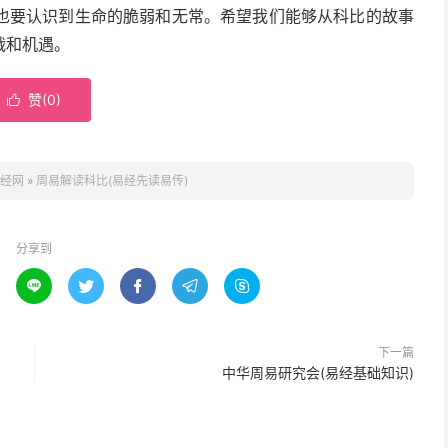
也要认识到生命的脆弱和无常。希望我们能够从科比的故事
战和机遇。
赞(
0
)

经网
»
周易解读科比(易经先读易传)
分享到





下一篇
中华周易研究会(易经基础知识)