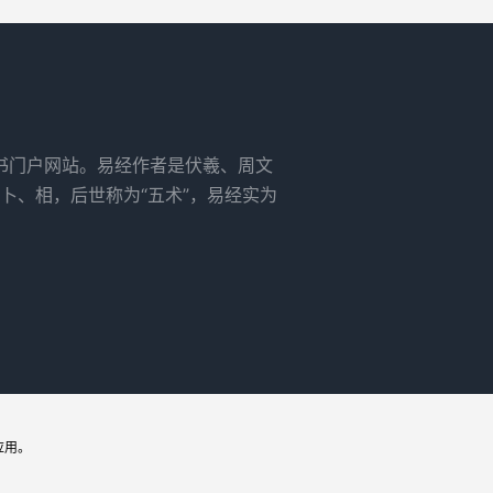
书门户网站。易经作者是伏羲、周文
卜、相，后世称为“五术”，易经实为
应用。