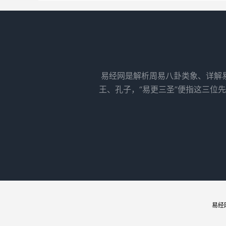
易经网是解析周易八卦类象、详解
王、孔子，“易更三圣”便指这三位
易经