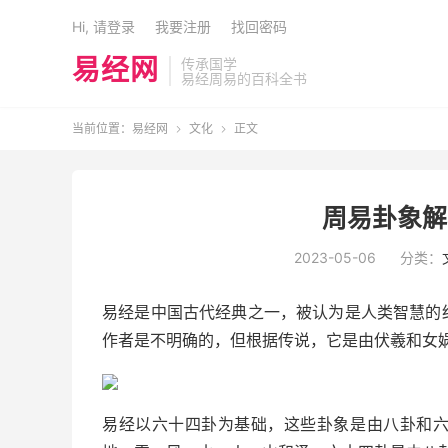
Hi, 请登录
我要注册
找回密码
易经网
传承国学
易经周易的百科全书
当前位置：
易经网
文化
正文


周易卦象解
2023-05-06
分类：
易经是中国古代经典之一，被认为是人类智慧的
作者是不明确的，但根据传说，它是由伏羲和女
易经以六十四卦为基础，这些卦象是由八卦和