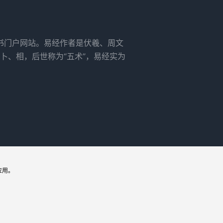
书门户网站。易经作者是伏羲、周文
卜、相，后世称为“五术”，易经实为
应用。