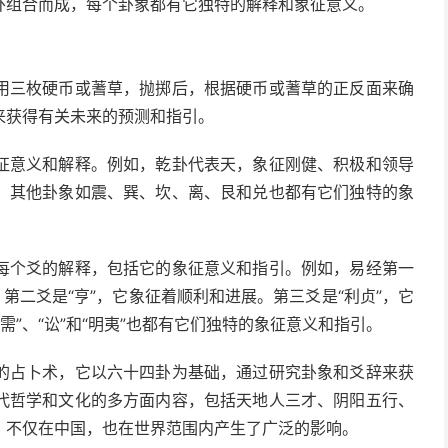
卦组合而成，每个卦象都有它独特的解释和象征意义。
用三枚硬币或蓍草，抛掷后，根据硬币或蓍草的正反面来确
来获得有关未来的预测和指引。
征意义和解释。例如，乾卦代表天，象征刚健、积极和领导
。其他卦象如震、巽、坎、离、艮和兑也都有它们独特的象
每个爻的解释，包括它的象征意义和指引。例如，易经第一
第二爻是“亨”，它象征着顺利和进展。第三爻是“利贞”，它
“需”、“讼”和“明夷”也都有它们独特的象征意义和指引。
的占卜术，它以六十四卦为基础，通过研究卦象和爻辞来获
代哲学和文化的多方面内容，包括天地人三才、阴阳五行、
，不仅在中国，也在世界范围内产生了广泛的影响。