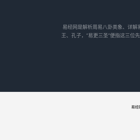
易经网是解析周易八卦类象、详解
王、孔子，“易更三圣”便指这三位
易经