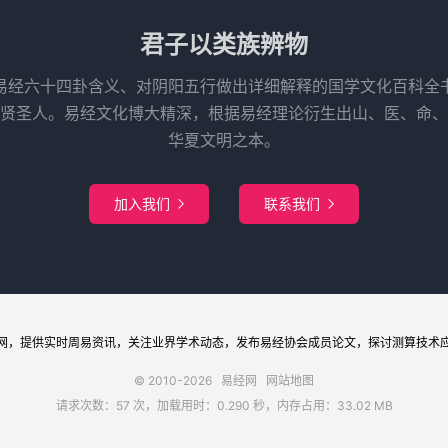
君子以类族辨物
易经六十四卦含义、对阴阳五行做出详细解释的国学文化百科全
先贤圣人。易经文化博大精深，根据易经理论衍生出山、医、命、
华夏文明之本。
加入我们
联系我们


网
，提供实时周易
资讯
，关注业界
学术
动态，发布
易经协会
成员论文，探讨
测算
技术
© 2010-2026
易经网
网站地图
请求次数：57 次，加载用时：0.290 秒，内存占用：33.02 MB