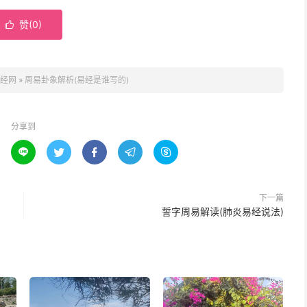
赞(
0
)

经网
»
周易卦象解析(易经是谁写的)
分享到





下一篇
誓字周易解读(肺炎易经说法)