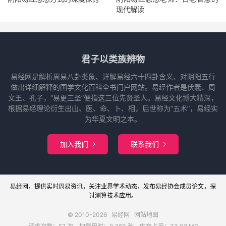
现代解读
君子以类族辨物
易经网是解析周易八卦类象、详解易经六十四卦含义、对阴阳五行
做出详细解释的国学文化百科全书门户网站。易经作者是伏羲、周
文王、孔子，“易更三圣”便指这三位先贤圣人。易经文化博大精深，
根据易经理论衍生出山、医、命、卜、相，后世称为“五术”，易经实
为华夏文明之本。
加入我们
联系我们


易经网
，提供实时周易
资讯
，关注业界
学术
动态，发布
易经协会
成员论文，探
讨
测算
技术应用。
© 2010-2026
易经网
网站地图