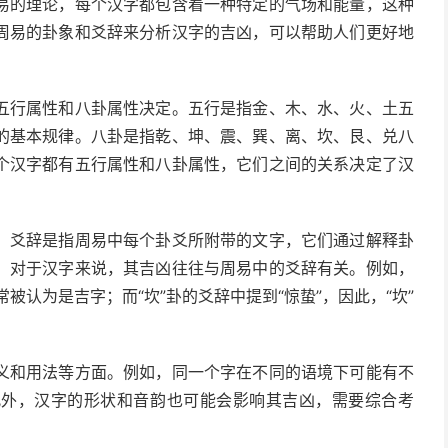
易的理论，每个汉字都包含着一种特定的气场和能量，这种
周易的卦象和爻辞来分析汉字的吉凶，可以帮助人们更好地
五行属性和八卦属性决定。五行是指金、木、水、火、土五
的基本规律。八卦是指乾、坤、震、巽、离、坎、艮、兑八
个汉字都有五行属性和八卦属性，它们之间的关系决定了汉
。爻辞是指周易中每个卦爻所附带的文字，它们通过解释卦
。对于汉字来说，其吉凶往往与周易中的爻辞有关。例如，
常被认为是吉字；而“坎”卦的爻辞中提到“惊蛰”，因此，“坎”
义和用法等方面。例如，同一个字在不同的语境下可能有不
此外，汉字的形状和音韵也可能会影响其吉凶，需要综合考