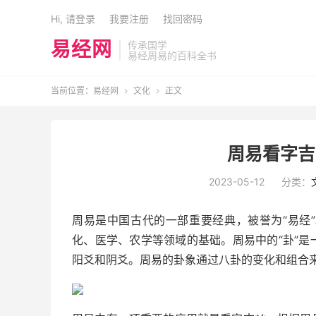
Hi, 请登录
我要注册
找回密码
易经网
传承国学
易经周易的百科全书
当前位置：
易经网
文化
正文


周易看字吉
2023-05-12
分类：
周易是中国古代的一部重要经典，被誉为“易经
化、医学、农学等领域的基础。周易中的“卦”
阳爻和阴爻。周易的卦象通过八卦的变化和组合