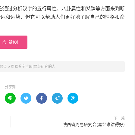
它通过分析汉字的五行属性、八卦属性和爻辞等方面来判断
命运和运势，但它可以帮助人们更好地了解自己的性格和命
赞(
0
)

经网
»
周易看字吉凶(易经研究的人)
分享到





下一篇
陕西省周易研究会(易经谁讲得好)