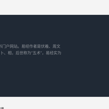
书门户网站。易经作者是伏羲、周文
卜、相，后世称为“五术”，易经实为
应用。