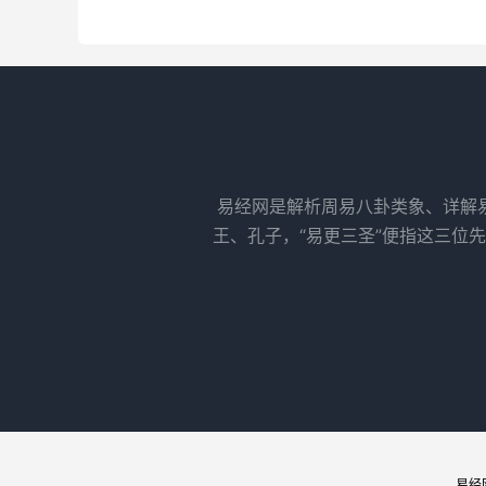
易经网是解析周易八卦类象、详解
王、孔子，“易更三圣”便指这三位
易经