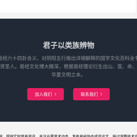
君子以类族辨物
易经六十四卦含义、对阴阳五行做出详细解释的国学文化百科全
先贤圣人。易经文化博大精深，根据易经理论衍生出山、医、命、
华夏文明之本。
加入我们
联系我们


网
，提供实时周易
资讯
，关注业界
学术
动态，发布
易经协会
成员论文，探讨
测算
技术