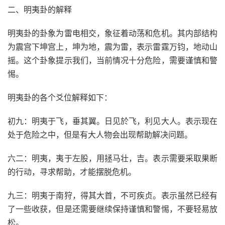
二、明夷卦的解释
明夷卦的卦象为雷电相交，象征着动荡和危机。其内部结构
为震宫下坤宫上，坤为地，震为雷，表示雷霆万钧，地动山
摇。这个卦象提示我们，当前情况十分危险，需要谨慎和警
惕。
明夷卦的各个爻位解释如下：
初九：明夷于飞，垂其翼。日见於飞，利见大人。表示现在
处于危险之中，但是有大人物会出现帮助解决问题。
六二：明夷，夷于左股，用拯马壮，吉。表示需要采取果断
的行动，寻求帮助，才能摆脱危机。
九三：明夷于南狩，得其大首，不可疾贞。表示虽然已经有
了一些收获，但是还需要继续保持谨慎和警惕，不要轻易放
松。