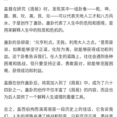
盖聂在研究《周易》时，发现其中一组卦象——乾、坤、
震、巽、坎、离、艮、兑——可以代表天地人三才和八方风
水，于是创作了蛊卦。蛊卦代表了人生中的危险和困境，是
用来解释人生中的险恶和危机的。
蛊卦的卦辞是：“元亨利贞。无咎。利用大人之贞。”意思是
说，如果能够坚守正道，化险为夷，就能够获得成功和利
益。这个卦象告诉我们，在人生的道路上，往往会遇到各种
困难和挑战，但只要坚持正道，勇敢面对，就能够克服困
难，获得成功和利益。
盖聂在创作蛊卦后，将其加入到了《周易》中，成为了六十
四卦之一。蛊卦的创作不仅丰富了《周易》的内容，而且也
为后人提供了一个解释人生道理的重要工具。
总之，盖西伯拘而演周易是一段历史上的佳话，它告诉我
们，人生的道路充满了挑战和险恶，只有坚守正道，勇往直