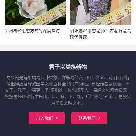
阴阳易经思想方式的深度探讨
阴阳易经思想老师：古老智慧的
现代解读
君子以类族辨物
易经网是解析周易八卦类象、详解易经六十四卦含义、对阴阳五行
做出详细解释的国学文化百科全书门户网站。易经作者是伏羲、周
文王、孔子，“易更三圣”便指这三位先贤圣人。易经文化博大精深，
根据易经理论衍生出山、医、命、卜、相，后世称为“五术”，易经实
为华夏文明之本。
加入我们
联系我们

