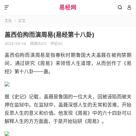
易经网



文化
正文

盖西伯拘而演周易(易经第十八卦)
2023-05-14
阅读(537)
评论(0)
盖西伯拘而演周易是指春秋时期鲁国大夫盖聂在被拘禁期
间，通过研究《周易》来领悟人生道理，从而创作了《易
经》第十八卦——蛊。
据《史记》记载，盖聂是鲁国的一位大夫，因被诬陷而被关
押在监狱中。在监狱中，盖聂深感人生的无常和苦难，开始
反思人生的意义和价值。他发现《周易》中的六十四卦可以
解释人生的方方面面，于是开始钻研《周易》。