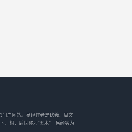
书门户网站。易经作者是伏羲、周文
卜、相，后世称为“五术”，易经实为