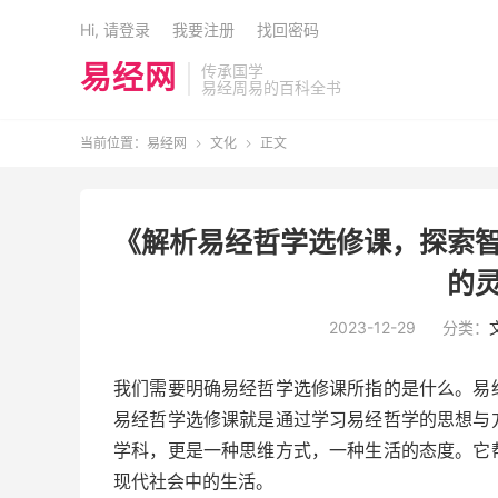
Hi, 请登录
我要注册
找回密码
易经网
传承国学
易经周易的百科全书
当前位置：
易经网
文化
正文


《解析易经哲学选修课，探索智
的灵
2023-12-29
分类：
我们需要明确易经哲学选修课所指的是什么。易
易经哲学选修课就是通过学习易经哲学的思想与
学科，更是一种思维方式，一种生活的态度。它
现代社会中的生活。