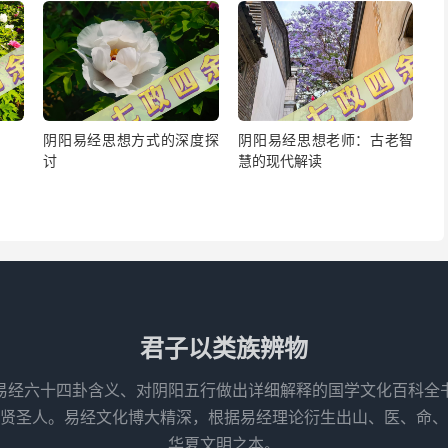
阴阳易经思想方式的深度探
阴阳易经思想老师：古老智
讨
慧的现代解读
君子以类族辨物
易经六十四卦含义、对阴阳五行做出详细解释的国学文化百科全
先贤圣人。易经文化博大精深，根据易经理论衍生出山、医、命、
华夏文明之本。