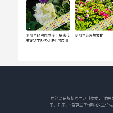
阴阳易经思想数字：探索传
阴阳易经思想文化
统智慧在现代科技中的应用
易经网是解析周易八卦类象、详解
王、孔子，“易更三圣”便指这三位