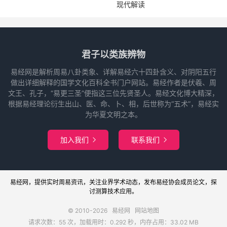
现代解读
君子以类族辨物
易经网是解析周易八卦类象、详解易经六十四卦含义、对阴阳五行
做出详细解释的国学文化百科全书门户网站。易经作者是伏羲、周
文王、孔子，“易更三圣”便指这三位先贤圣人。易经文化博大精深，
根据易经理论衍生出山、医、命、卜、相，后世称为“五术”，易经实
为华夏文明之本。
加入我们
联系我们


易经网
，提供实时周易
资讯
，关注业界
学术
动态，发布
易经协会
成员论文，探
讨
测算
技术应用。
© 2010-2026
易经网
网站地图
请求次数：55 次，加载用时：0.292 秒，内存占用：33.02 MB