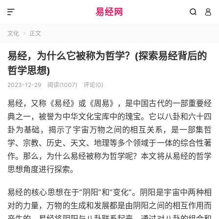
易经网



文化
正文

易经，为什么它被称为哲学？(探索易经背后的
哲学思想)
2023-12-29
阅读(1007)
评论(0)
易经，又称《易经》或《周易》，是中国古代的一部重要经
典之一，被誉为中华文化宝库中的瑰宝。它以八卦和六十四
卦为基础，揭示了宇宙万物之间的相互关系，是一部集哲
学、宗教、历史、天文、地理等多个领域于一体的综合性著
作。那么，为什么易经被称为哲学呢？本文将从易经的哲学
思想角度进行探索。
易经的核心思想在于“阴阳”和“变化”。阴阳是宇宙中两种相
对的力量，万物的生成和发展都是由阴阳之间的相互作用而
产生的。易经将阴阳与八卦联系起来，通过对八卦的组合和