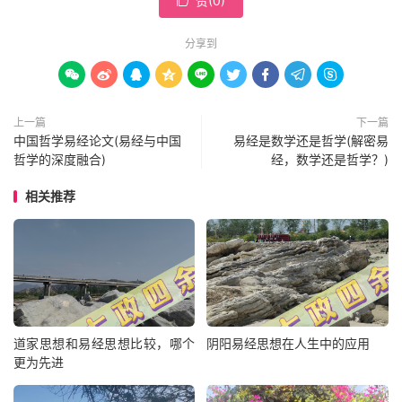
赞(
0
)

分享到









上一篇
下一篇
中国哲学易经论文(易经与中国
易经是数学还是哲学(解密易
哲学的深度融合)
经，数学还是哲学？)
相关推荐
道家思想和易经思想比较，哪个
阴阳易经思想在人生中的应用
更为先进