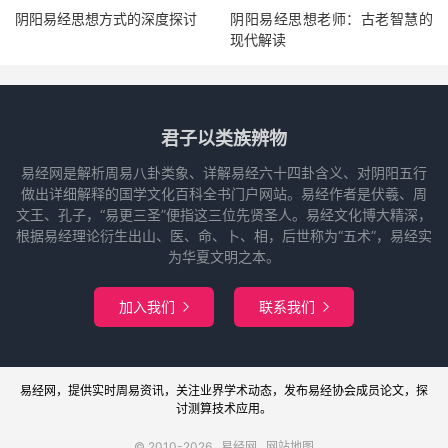
阴阳易经思想方式的深度探讨
阴阳易经思想老师：古老智慧的
现代解读
君子以类族辨物
易经网是解析周易八卦类象、详解易经六十四卦含义、对阴阳五行
做出详细解释的国学文化百科全书门户网站。易经作者是伏羲、周
文王、孔子，“易更三圣”便指这三位先贤圣人。易经文化博大精深，
根据易经理论衍生出山、医、命、卜、相，后世称为“五术”，易经实
为华夏文明之本。
加入我们
联系我们


易经网
，提供实时周易
资讯
，关注业界
学术
动态，发布
易经协会
成员论文，探
讨
测算
技术应用。
© 2010-2026
易经网
网站地图