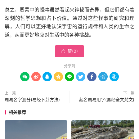
总之，周易中的怪事虽然看起来神秘而奇异，但它们都有着
深刻的哲学思想和占卜价值。通过对这些怪事的研究和理
解，人们可以更好地认识宇宙的运行规律和人类的生命之
道，从而更好地应对生活中的各种挑战。
赞(
0
)

分享到









上一篇
下一篇
周易名字测分(易经卜卦方法)
起名周易用字(易经全文梵文)
相关推荐