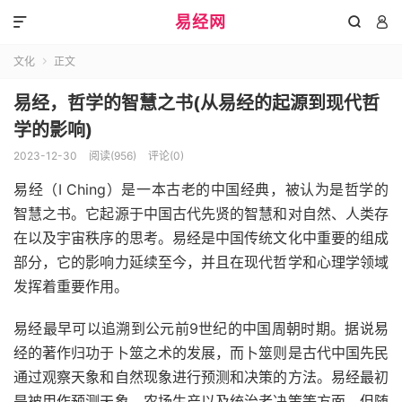
易经网



文化
正文

易经，哲学的智慧之书(从易经的起源到现代哲
学的影响)
2023-12-30
阅读(956)
评论(0)
易经（I Ching）是一本古老的中国经典，被认为是哲学的
智慧之书。它起源于中国古代先贤的智慧和对自然、人类存
在以及宇宙秩序的思考。易经是中国传统文化中重要的组成
部分，它的影响力延续至今，并且在现代哲学和心理学领域
发挥着重要作用。
易经最早可以追溯到公元前9世纪的中国周朝时期。据说易
经的著作归功于卜筮之术的发展，而卜筮则是古代中国先民
通过观察天象和自然现象进行预测和决策的方法。易经最初
是被用作预测天象、农场生产以及统治者决策等方面，但随