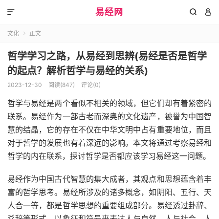
易经网



文化
正文

哲学学习之路，从易经到思辨(易经是否是哲学
的起点？解析哲学与易经的关系)
2023-12-30
阅读(847)
评论(0)
哲学与易经是两个看似不相关的领域，但它们却有着紧密的
联系。易经作为一部古老而深奥的文化遗产，被誉为中国智
慧的结晶，它的存在不仅在中华文明中占有重要地位，而且
对于哲学的发展也有着深远的影响。本文将通过考察易经和
哲学的内在联系，探讨哲学是否都应该学习易经这一问题。
易经作为中国古代智慧的集大成者，其观点和思想蕴含着丰
富的哲学思考。易经所涉及的诸多概念，如阴阳、五行、天
人合一等，都是哲学思想的重要组成部分。易经透过卦辞、
爻辞等形式，以象征和符号来表达人与自然、人与社会、人