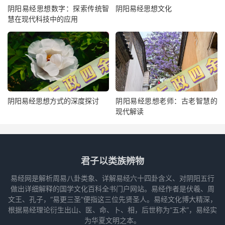
阴阳易经思想数字：探索传统智
阴阳易经思想文化
慧在现代科技中的应用
阴阳易经思想方式的深度探讨
阴阳易经思想老师：古老智慧的
现代解读
君子以类族辨物
易经网是解析周易八卦类象、详解易经六十四卦含义、对阴阳五行
做出详细解释的国学文化百科全书门户网站。易经作者是伏羲、周
文王、孔子，“易更三圣”便指这三位先贤圣人。易经文化博大精深，
根据易经理论衍生出山、医、命、卜、相，后世称为“五术”，易经实
为华夏文明之本。