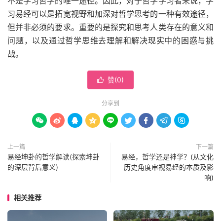
不是学习哲学的唯一途径。因此，对于哲学学习者来说，学
习易经可以是拓宽视野和加深对哲学思考的一种有效途径，
但并非必须的要求。重要的是探究和思考人类存在的意义和
问题，以及通过哲学思维去理解和解决现实中的困惑与挑
战。
赞(
0
)

分享到









上一篇
下一篇
易经坤卦的哲学解读(探索坤卦
易经，哲学还是神学？(从文化
的深层背后意义)
历史角度审视易经的本质及影
响)
相关推荐