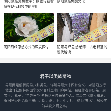
阴阳易经思想数字：探索传统智
阴阳易经思想文化
慧在现代科技中的应用
阴阳易经思想方式的深度探讨
阴阳易经思想老师：古老智慧的
现代解读
君子以类族辨物
易经网是解析周易八卦类象、详解易经六十四卦含义、对阴阳五行
做出详细解释的国学文化百科全书门户网站。易经作者是伏羲、周
文王、孔子，“易更三圣”便指这三位先贤圣人。易经文化博大精深，
根据易经理论衍生出山、医、命、卜、相，后世称为“五术”，易经实
为华夏文明之本。