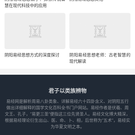
慧在现代科技中的应用
阴阳易经思想方式的深度探讨
阴阳易经思想老师：古老智慧的
现代解读
君子以类族辨物
易经网是解析周易八卦类象、详解易经六十四卦含义、对阴阳五行
做出详细解释的国学文化百科全书门户网站。易经作者是伏羲、周
文王、孔子，“易更三圣”便指这三位先贤圣人。易经文化博大精深，
根据易经理论衍生出山、医、命、卜、相，后世称为“五术”，易经实
为华夏文明之本。