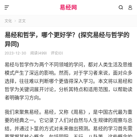
易经网



文化
正文

易经和哲学，哪个更好学？(探究易经与哲学的
异同)
2023-12-30
阅读(499)
评论(0)
易经与哲学作为两个不同领域的学问，都对人类生活及思维
模式产生了深远的影响。然而，对于学习者来说，面对众多
选择，往往难以判断哪个更值得深入学习。本文将以易经和
哲学为关键词展开讨论，分析其特点和适用范围，以帮助读
者明确学习方向。
我们来聚焦易经。易经，又称《周易》，是中国古代最为重
要的经典之一。它记录了人们对自然与人生规律的观察与总
结，并通过卜筮的方式对未来做出预测。易经的学习首先需
要掌握其核心概念，包括阴阳、五行、八卦等。这些概念的