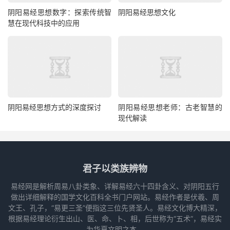
阴阳易经思想数字：探索传统智
阴阳易经思想文化
慧在现代科技中的应用
阴阳易经思想方式的深度探讨
阴阳易经思想老师：古老智慧的
现代解读
君子以类族辨物
易经网是解析周易八卦类象、详解易经六十四卦含义、对阴阳五行
做出详细解释的国学文化百科全书门户网站。易经作者是伏羲、周
文王、孔子，“易更三圣”便指这三位先贤圣人。易经文化博大精深，
根据易经理论衍生出山、医、命、卜、相，后世称为“五术”，易经实
为华夏文明之本。