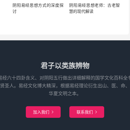
阴阳易经思想方式的深度探
阴阳易经思想老师：古老智
讨
慧的现代解读
君子以类族辨物
易经六十四卦含义、对阴阳五行做出详细解释的国学文化百科全
先贤圣人。易经文化博大精深，根据易经理论衍生出山、医、命、
华夏文明之本。
加入我们
联系我们

