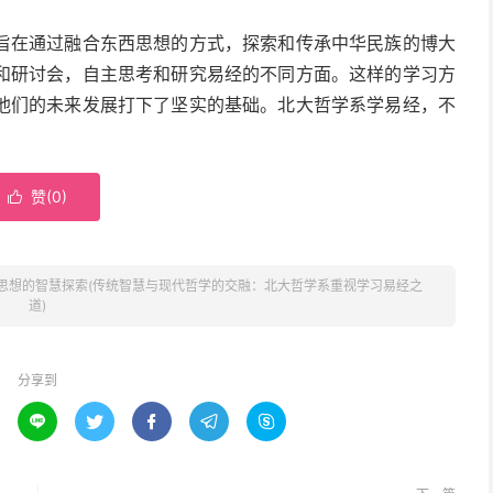
旨在通过融合东西思想的方式，探索和传承中华民族的博大
和研讨会，自主思考和研究易经的不同方面。这样的学习方
他们的未来发展打下了坚实的基础。北大哲学系学易经，不
。
赞(
0
)

思想的智慧探索(传统智慧与现代哲学的交融：北大哲学系重视学习易经之
道)
分享到




