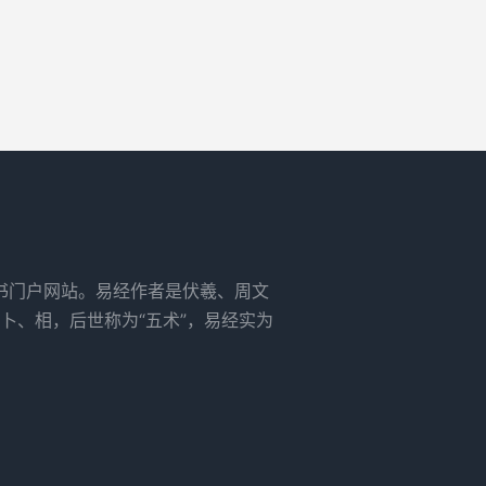
书门户网站。易经作者是伏羲、周文
卜、相，后世称为“五术”，易经实为