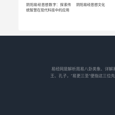
阴阳易经思想数字：探索传
阴阳易经思想文化
统智慧在现代科技中的应用
易经网是解析周易八卦类象、详解
王、孔子，“易更三圣”便指这三位