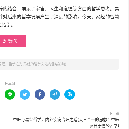
辞的结合，展示了宇宙、人生和道德等方面的哲学思考。易
并对后来的哲学发展产生了深远的影响。今天，易经的智慧
生指引。
赞(
0
)

易经，哲学之光(易经的哲学文化内涵与影响)
分享到





下一篇
中医与易经哲学，内外疾病治理之道(天人合一的思想：中医
源自于易经哲学)