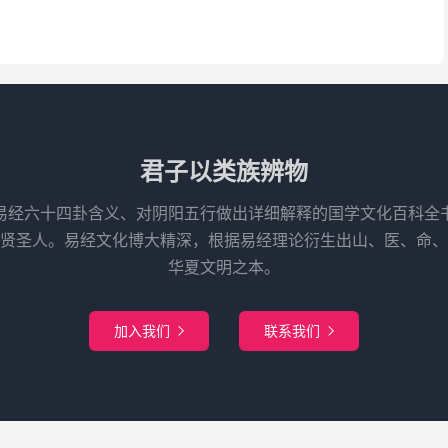
君子以类族辨物
易经六十四卦含义、对阴阳五行做出详细解释的国学文化百科全
先贤圣人。易经文化博大精深，根据易经理论衍生出山、医、命、
华夏文明之本。
加入我们
联系我们

