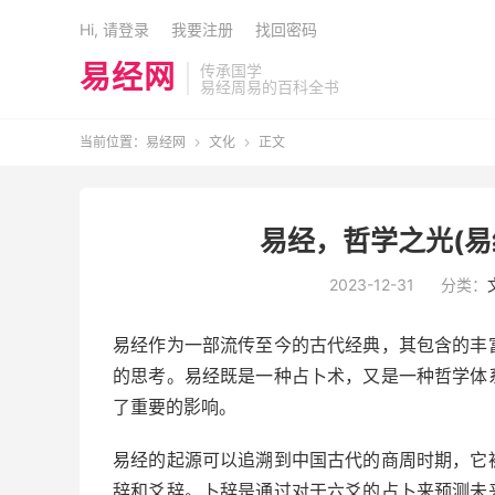
Hi, 请登录
我要注册
找回密码
易经网
传承国学
易经周易的百科全书
当前位置：
易经网
文化
正文


易经，哲学之光(易
2023-12-31
分类：
易经作为一部流传至今的古代经典，其包含的丰
的思考。易经既是一种占卜术，又是一种哲学体
了重要的影响。
易经的起源可以追溯到中国古代的商周时期，它
辞和爻辞。卜辞是通过对于六爻的占卜来预测未