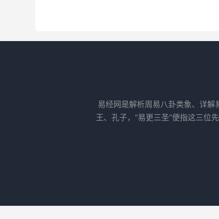
易经网是解析周易八卦类象、详解
王、孔子，“易更三圣”便指这三位