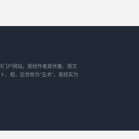
书门户网站。易经作者是伏羲、周文
卜、相，后世称为“五术”，易经实为