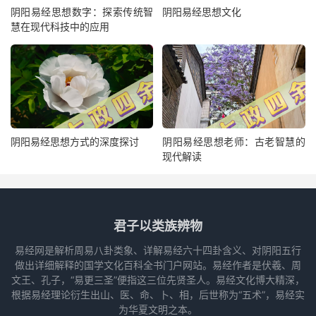
阴阳易经思想数字：探索传统智
阴阳易经思想文化
慧在现代科技中的应用
阴阳易经思想方式的深度探讨
阴阳易经思想老师：古老智慧的
现代解读
君子以类族辨物
易经网是解析周易八卦类象、详解易经六十四卦含义、对阴阳五行
做出详细解释的国学文化百科全书门户网站。易经作者是伏羲、周
文王、孔子，“易更三圣”便指这三位先贤圣人。易经文化博大精深，
根据易经理论衍生出山、医、命、卜、相，后世称为“五术”，易经实
为华夏文明之本。