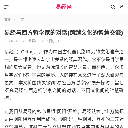
易经网



文化
正文

易经与西方哲学家的对话(跨越文化的智慧交流)
2024-01-02
阅读(836)
评论(0)
易经（I Ching），作为中国古代最具影响力的文化遗产之
一，是一部讲述人与宇宙关系的经典著作。它不仅是哲学思
想的集大成者，也是源远流长的智慧之泉。而在西方，众多
哲学家们也对宇宙的奥秘、人的存在意义进行了深入研究与
思索。本文将围绕关键词“易经西方哲学家”展开探讨，旨在
探究易经与西方哲学家之间的对话，不同文化间的智慧碰
撞。
让我们从易经的核心思想“阴阳”开始。易经认为宇宙万物都
是由阴阳相互作用而成的，阴阳是一种相对、互补的二元对
立性概念。这种二元对立思想在西方哲学中也有显著的表