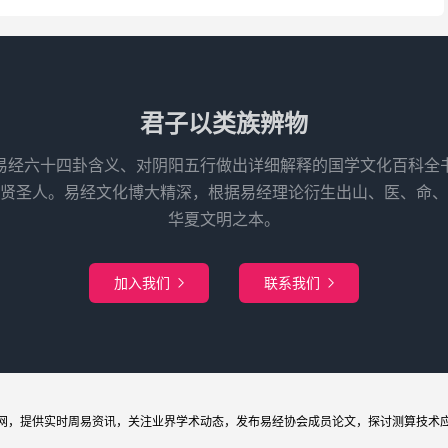
君子以类族辨物
易经六十四卦含义、对阴阳五行做出详细解释的国学文化百科全
先贤圣人。易经文化博大精深，根据易经理论衍生出山、医、命、
华夏文明之本。
加入我们
联系我们


网
，提供实时周易
资讯
，关注业界
学术
动态，发布
易经协会
成员论文，探讨
测算
技术