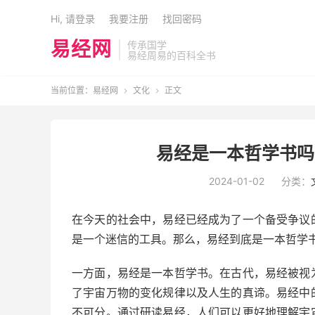
Hi, 请登录
我要注册
找回密码
易经网
传承国学
易经周易的百科全书
当前位置：
易经网
文化
正文


易经是一本哲学书吗
2024-01-02
分类：
在今天的社会中，易经已经成为了一个备受争议
是一个迷信的工具。那么，易经到底是一本哲学
一方面，易经是一本哲学书。在古代，易经被视
了宇宙万物的变化规律以及人生的真谛。易经中
不可分。通过研读易经，人们可以更好地理解宇