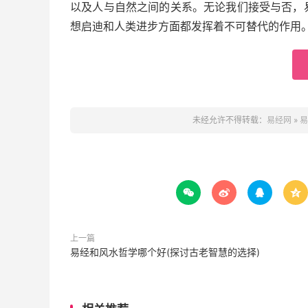
以及人与自然之间的关系。无论我们接受与否，
想启迪和人类进步方面都发挥着不可替代的作用
未经允许不得转载：
易经网
»
易




上一篇
易经和风水哲学哪个好(探讨古老智慧的选择)