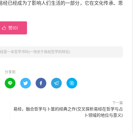
易经已经成为了影响人们生活的一部分，它在文化传承、思
。
赞(
0
)

经是一本哲学书吗(一场关于易经哲学的辩论)
分享到





下一篇
易经，融合哲学与卜筮的经典之作(交叉探析易经在哲学与占
卜领域的地位与意义)