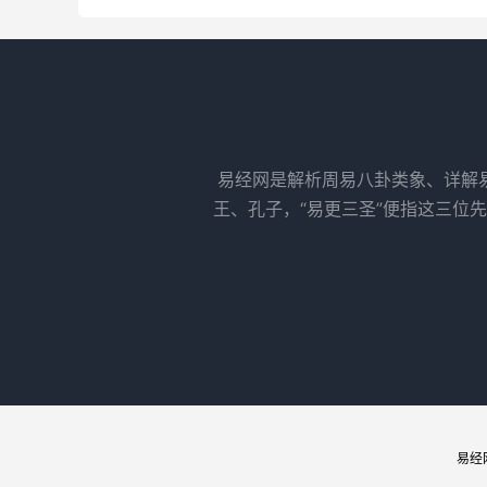
易经网是解析周易八卦类象、详解
王、孔子，“易更三圣”便指这三位
易经