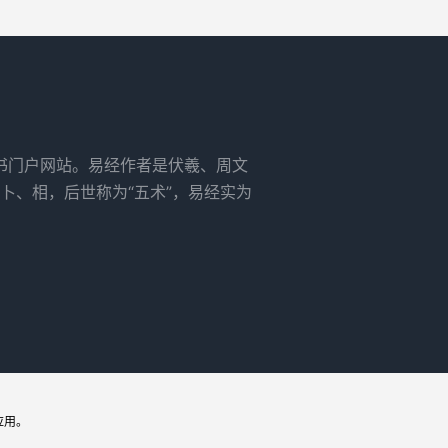
书门户网站。易经作者是伏羲、周文
卜、相，后世称为“五术”，易经实为
应用。