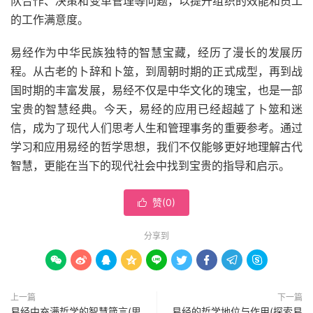
队合作、决策和变革管理等问题，以提升组织的效能和员工
的工作满意度。
易经作为中华民族独特的智慧宝藏，经历了漫长的发展历
程。从古老的卜辞和卜筮，到周朝时期的正式成型，再到战
国时期的丰富发展，易经不仅是中华文化的瑰宝，也是一部
宝贵的智慧经典。今天，易经的应用已经超越了卜筮和迷
信，成为了现代人们思考人生和管理事务的重要参考。通过
学习和应用易经的哲学思想，我们不仅能够更好地理解古代
智慧，更能在当下的现代社会中找到宝贵的指导和启示。
赞(
0
)

分享到









上一篇
下一篇
易经中充满哲学的智慧箴言(思
易经的哲学地位与作用(探索易