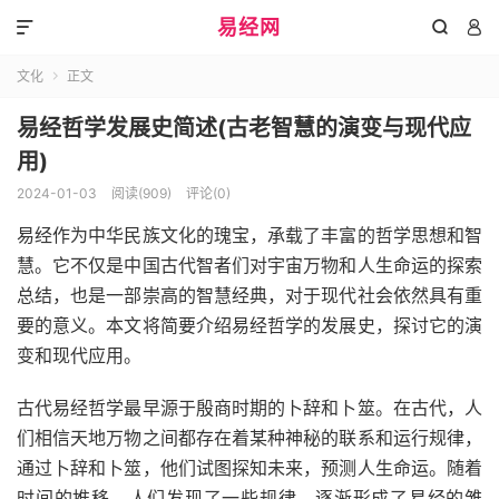
易经网



文化
正文

易经哲学发展史简述(古老智慧的演变与现代应
用)
2024-01-03
阅读(909)
评论(0)
易经作为中华民族文化的瑰宝，承载了丰富的哲学思想和智
慧。它不仅是中国古代智者们对宇宙万物和人生命运的探索
总结，也是一部崇高的智慧经典，对于现代社会依然具有重
要的意义。本文将简要介绍易经哲学的发展史，探讨它的演
变和现代应用。
古代易经哲学最早源于殷商时期的卜辞和卜筮。在古代，人
们相信天地万物之间都存在着某种神秘的联系和运行规律，
通过卜辞和卜筮，他们试图探知未来，预测人生命运。随着
时间的推移，人们发现了一些规律，逐渐形成了易经的雏