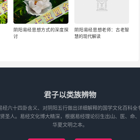
阴阳易经思想方式的深度探
阴阳易经思想老师：古老智
讨
慧的现代解读
君子以类族辨物
易经六十四卦含义、对阴阳五行做出详细解释的国学文化百科全
先贤圣人。易经文化博大精深，根据易经理论衍生出山、医、命、
华夏文明之本。