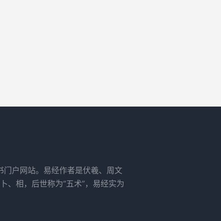
书门户网站。易经作者是伏羲、周文
卜、相，后世称为“五术”，易经实为