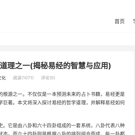
首页
道理之一(揭秘易经的智慧与应用)
文化
阅读(1071)
评论(0)
的根源之一。不仅仅是一本预测未来的占卜书籍，易经更是
学巨著。本文将深入探讨易经的哲学道理，并解释易经如何
史。它是由八卦和六十四卦组成的一套系统，八卦代表八种
状态。而六十四卦则是根据八卦的排列组合而成，每一卦都