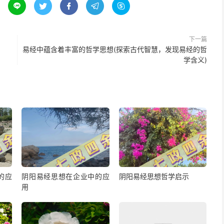





下一篇
易经中蕴含着丰富的哲学思想(探索古代智慧，发现易经的哲
学含义)
的应
阴阳易经思想在企业中的应
阴阳易经思想哲学启示
用