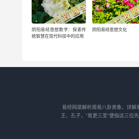
阴阳易经思想数字：探索传
阴阳易经思想文化
统智慧在现代科技中的应用
易经网是解析周易八卦类象、详解
王、孔子，“易更三圣”便指这三位